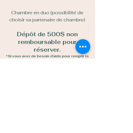
Chambre en duo (possibilité de
choisir sa partenaire de chambre)
Dépôt de 500$ non
remboursable pour
réserver.
*Si vous avez de besoin d'aide pour remplir le
formulaire d'inscription, simplement
appeler Audrey au
450-464-0363
poste1951. Pour plus d'aisance, remplir son
formulaire sur un ordinateur plutôt qu'un
cellulaire.
Paiement final le 27 février 2027, à
Voyage Action.
À vivre seul(e), entre amies ou en
couple et accessible pour tous les
niveaux!