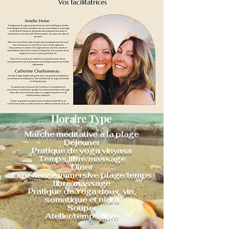
Horaire Type
Marche méditative à la plage
Déjeuner
Pratique de yoga vinyasa
Temps libre/massage
Dîner
Expérience immersive/plage/temps
libre/massage
Pratique de Yoga doux, yin,
somatique et nidra
Souper
Atelier/temps libre