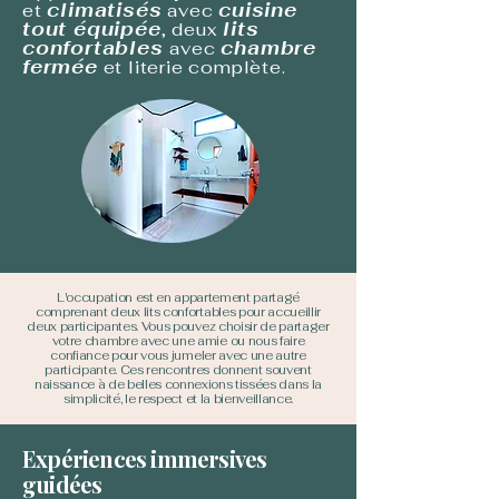
climatisés
cuisine
et
avec
tout équipée
lits
, deux
confortables
chambre
avec
fermée
et literie complète.
L'occupation est en appartement partagé
comprenant deux lits confortables pour accueillir
deux participantes. Vous pouvez choisir de partager
votre chambre avec une amie ou nous faire
confiance pour vous jumeler avec une autre
participante. Ces rencontres donnent souvent
naissance à de belles connexions tissées dans la
simplicité, le respect et la bienveillance.
Expériences immersives
guidées